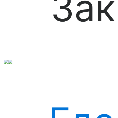
Зак
предотвращают обострение гепатита.
Как гепатопротекторы помогают
печени регенерироваться
Основного эффекта такие лекарства достигают за
счет фосфолипидов — необходимых организму
соединений, которые являются «строительными
кирпичиками» печеночных клеток. Однако не все
гепатопротекторы одинаково полезны и
эффективны. Важно учитывать, насколько активны
поставляемые ими фосфолипиды и насколько они
идентичны тем, что вырабатываются внутри
организма.
Состав гепатопротектора влияет на скорость, с
которой он будет способствовать излечению, и на
отсутствие побочных действий. Среди имеющихся
на современном рынке гепатопротекторов