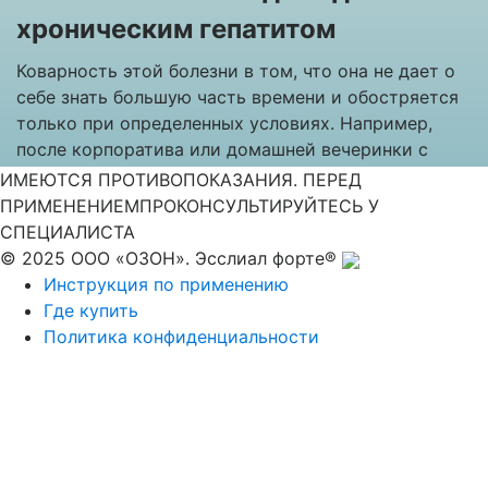
хроническим гепатитом
Коварность этой болезни в том, что она не дает о
себе знать большую часть времени и обостряется
только при определенных условиях. Например,
после корпоратива или домашней вечеринки с
алкогольными напитками; после перенесенного
ИМЕЮТСЯ ПРОТИВОПОКАЗАНИЯ. ПЕРЕД
стресса или после визита в любимый ресторан
ПРИМЕНЕНИЕМ
ПРОКОНСУЛЬТИРУЙТЕСЬ У
фастфуда.
СПЕЦИАЛИСТА
© 2025 ООО «ОЗОН». Эсслиал форте®
Поскольку симптомы сравнительно быстро
Инструкция по применению
проходят, многие пациенты не обращаются за
Где купить
помощью к врачу. И очень зря: хронический
Политика конфиденциальности
гепатит не проходит сам по себе, раз за разом он
возвращается и в конечном итоге способен
привести к серьезным осложнениям. Поэтому
основной фактор успеха — систематическое,
целенаправленное восстановление функций печени.