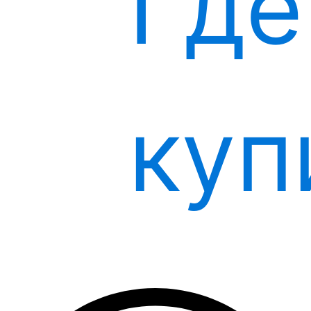
Где
эффективным и безопасным признан препарат
«Эсслиал форте». Он содержит активные
фосфолипиды, не отличающиеся по своему составу
от натуральных, за счет чего и помогает быстро,
безболезненно восстановить работу печени.
куп
Если несколько лет назад для многих людей
борьба с хронической болезнью сводилась к
профилактике и к купированию симптомов, то
сегодня ситуация изменилась. Поскольку медики
знают достаточно о такой болезни, как
хронический гепатит печени, лечение стало
безболезненным и эффективным. Препарат
«Эсслиал форте» значительно ускоряет и
упрощает этот процесс.
Узнать подробнее о
препарате Эсслиал форте