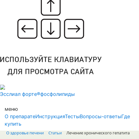
Эсслиал форте®
фосфолипиды
меню
О препарате
Инструкция
Тесты
Вопросы-ответы
Где
купить
О здоровье печени
Статьи
Лечение хронического гепатита