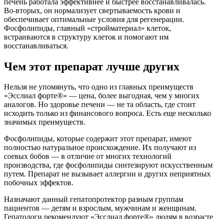
печень работала эффективнее и быстрее восстанавливалась.
Во-вторых, он нормализует свертываемость крови и
обеспечивает оптимальные условия для регенерации.
Фосфолипиды, главный «стройматериал» клеток,
встраиваются в структуру клеток и помогают им
восстанавливаться.
Чем этот препарат лучше других
Нельзя не упомянуть, что одно из главных преимуществ
«Эсслиал форте®» — цена, более выгодная, чем у многих
аналогов. Но здоровье печени — не та область, где стоит
исходить только из финансового вопроса. Есть еще несколько
значимых преимуществ.
Фосфолипиды, которые содержит этот препарат, имеют
полностью натуральное происхождение. Их получают из
соевых бобов — в отличие от многих технологий
производства, где фосфолипиды синтезируют искусственным
путем. Препарат не вызывает аллергии и других неприятных
побочных эффектов.
Назначают данный гепатопротектор разным группам
пациентов — детям и взрослым, мужчинам и женщинам.
Гепатологи рекомендуют «Эсслиал форте®» людям в возрасте