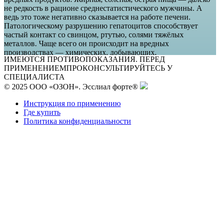
не редкость в рационе среднестатистического мужчины. А
ведь это тоже негативно сказывается на работе печени.
Патологическому разрушению гепатоцитов способствует
частый контакт со свинцом, ртутью, солями тяжёлых
металлов. Чаще всего он происходит на вредных
производствах — химических, добывающих,
ИМЕЮТСЯ ПРОТИВОПОКАЗАНИЯ. ПЕРЕД
нефтеперерабатывающих, где в основном заняты мужчины.
ПРИМЕНЕНИЕМ
ПРОКОНСУЛЬТИРУЙТЕСЬ У
СПЕЦИАЛИСТА
© 2025 ООО «ОЗОН». Эсслиал форте®
Симптомы цирроза печени у мужчин
Инструкция по применению
Где купить
Политика конфиденциальности
Первые тревожные признаки мужчины оставляют безо
внимания и легкомысленно считают временными
недомоганиями в результате переутомления, стрессов,
употребления некачественных продуктов. Это слабость,
головокружение, низкое давление, апатия, чередующаяся с
приступами агрессии, перепады настроения, неполадки в
работе желудочно-кишечного тракта, тянущие боли в правом
боку. Наличие двух-трёх из них в совокупности — уже повод
обратиться к врачу, провести лабораторный анализ крови и
УЗИ печени. Более явные проявления цирроза — пожелтение