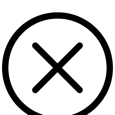
Существует ли лекарство от цирроза?
Последующие стадии заболевания также поддаются
корректировке. Процесс можно приостановить и максимально
стабилизировать состояние больного. Полный отказ от
алкоголя, здоровое питание и активный образ жизни —
непременные условия для этого. Но решающую роль играет
правильный подбор лекарственных препаратов.
Эффективность гепапротекторов в лечении циррозов печени
различной этимологии давно доказана. Одним из них
являются таблетки «Эсслиал Форте» отечественного
производства, который стоит на порядок дешевле импортных
аналогов, но не уступает им по качеству. Его основная
составляющая — эссенциальные фосфолипиды, полученные
из экстракта соевого лицетина. Они полностью
интегрируются в мембраны гепатоцитов, защищают их и
способствуют быстрой регенерации повреждённых тканей.
Постепенно функции печени восстанавливаются,
нормализуется метаболизм, гормональный фон, становятся
менее выраженными сопутствующие заболевания. Заметно
улучшается даже внешний вид пациента.