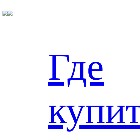
Есть ли выход?
На поздних стадиях цирроза появляются судороги,
Где
нарушается координация движений. В результате фиброза
тканей печени нарушается нормальный кровоток, что
приводит к тяжёлым внутренним кровотечениям. В брюшине
начинает накапливаться жидкость (ее объем может превышать
6 литров). При инфицировании ее бактериями из кишечника
высока вероятность развития перитонита.
Однако стоит помнить, что цирроз печени — не приговор. На
ранней диагностики высока вероятность практически
купи
полного восстановления функций поврежденного органа. Для
этого не стоит забывать о регулярном посещении врача,
проведении соответствующих видов обследования, особенно
в случае наличия одного или нескольких факторов риска:
перенесенный ранее вирусный гепатит, хирургические
вмешательства, переливания крови, пристрастие к
горячительным напиткам, прием сильнодействующих
наркотических веществ.