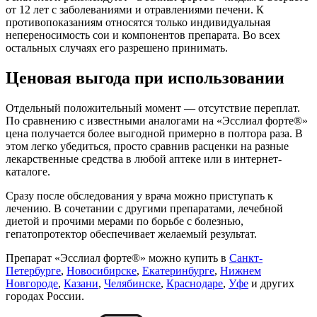
от 12 лет с заболеваниями и отравлениями печени. К
противопоказаниям относятся только индивидуальная
непереносимость сои и компонентов препарата. Во всех
остальных случаях его разрешено принимать.
Ценовая выгода при использовании
Отдельный положительный момент — отсутствие переплат.
По сравнению с известными аналогами на «Эсслиал форте®»
цена получается более выгодной примерно в полтора раза. В
этом легко убедиться, просто сравнив расценки на разные
лекарственные средства в любой аптеке или в интернет-
каталоге.
Сразу после обследования у врача можно приступать к
лечению. В сочетании с другими препаратами, лечебной
диетой и прочими мерами по борьбе с болезнью,
гепатопротектор обеспечивает желаемый результат.
Препарат «Эсслиал форте®» можно купить в
Санкт-
Петербурге
,
Новосибирске
,
Екатеринбурге
,
Нижнем
Новгороде
,
Казани
,
Челябинске
,
Краснодаре
,
Уфе
и других
городах России.